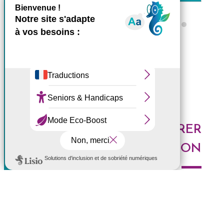
X
Masquer le bande
Ce site utilise des cookies et
Tous les ZARLOR
vous donne le contrôle sur
ceux que vous souhaitez
activer
Tout accepter
Tout refuser
DES IDÉES POUR EXPLORER
Personnaliser
LA RÉUNION
Politique de confidentialité
Voici les derniers articles du blog : Au top, à tester,
histoires de l'Ouest, portrait de Réunionnais... faites le
plein d'idées pour découvrir l'Ouest de l'île.