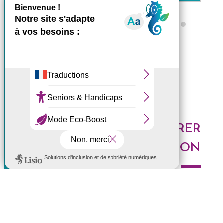
X
Masquer le bande
Ce site utilise des cookies et
Tous les ZARLOR
vous donne le contrôle sur
ceux que vous souhaitez
activer
Tout accepter
Tout refuser
DES IDÉES POUR EXPLORER
Personnaliser
LA RÉUNION
Politique de confidentialité
Voici les derniers articles du blog : Au top, à tester,
histoires de l'Ouest, portrait de Réunionnais... faites le
plein d'idées pour découvrir l'Ouest de l'île.