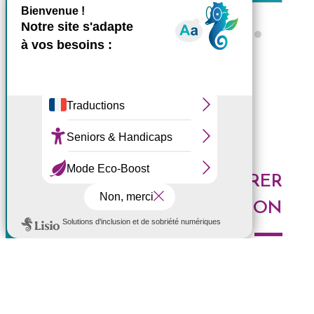
X
Masquer le bande
Ce site utilise des cookies et
Tous les ZARLOR
vous donne le contrôle sur
ceux que vous souhaitez
activer
Tout accepter
Tout refuser
DES IDÉES POUR EXPLORER
Personnaliser
LA RÉUNION
Politique de confidentialité
Voici les derniers articles du blog : Au top, à tester,
histoires de l'Ouest, portrait de Réunionnais... faites le
plein d'idées pour découvrir l'Ouest de l'île.