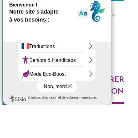
X
Masquer le bande
Ce site utilise des cookies et
Tous les ZARLOR
vous donne le contrôle sur
ceux que vous souhaitez
activer
Tout accepter
Tout refuser
DES IDÉES POUR EXPLORER
Personnaliser
LA RÉUNION
Politique de confidentialité
Voici les derniers articles du blog : Au top, à tester,
histoires de l'Ouest, portrait de Réunionnais... faites le
plein d'idées pour découvrir l'Ouest de l'île.