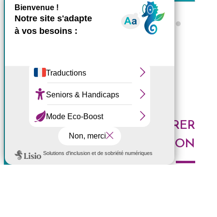
X
Masquer le bande
Ce site utilise des cookies et
Tous les ZARLOR
vous donne le contrôle sur
ceux que vous souhaitez
activer
Tout accepter
Tout refuser
DES IDÉES POUR EXPLORER
Personnaliser
LA RÉUNION
Politique de confidentialité
Voici les derniers articles du blog : Au top, à tester,
histoires de l'Ouest, portrait de Réunionnais... faites le
plein d'idées pour découvrir l'Ouest de l'île.