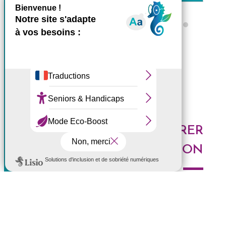
X
Masquer le bande
Ce site utilise des cookies et
Tous les ZARLOR
vous donne le contrôle sur
ceux que vous souhaitez
activer
Tout accepter
Tout refuser
DES IDÉES POUR EXPLORER
Personnaliser
LA RÉUNION
Politique de confidentialité
Voici les derniers articles du blog : Au top, à tester,
histoires de l'Ouest, portrait de Réunionnais... faites le
plein d'idées pour découvrir l'Ouest de l'île.