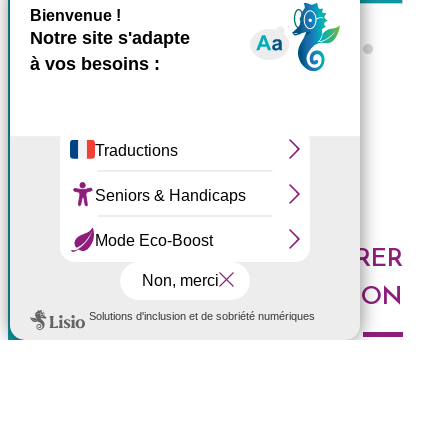
X
Masquer le bande
Ce site utilise des cookies et
Tous les ZARLOR
vous donne le contrôle sur
ceux que vous souhaitez
activer
Tout accepter
Tout refuser
DES IDÉES POUR EXPLORER
Personnaliser
LA RÉUNION
Politique de confidentialité
Voici les derniers articles du blog : Au top, à tester,
histoires de l'Ouest, portrait de Réunionnais... faites le
plein d'idées pour découvrir l'Ouest de l'île.