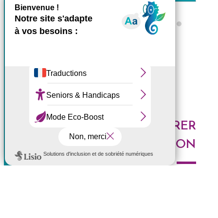
X
Masquer le bande
Ce site utilise des cookies et
Tous les ZARLOR
vous donne le contrôle sur
ceux que vous souhaitez
activer
Tout accepter
Tout refuser
DES IDÉES POUR EXPLORER
Personnaliser
LA RÉUNION
Politique de confidentialité
Voici les derniers articles du blog : Au top, à tester,
histoires de l'Ouest, portrait de Réunionnais... faites le
plein d'idées pour découvrir l'Ouest de l'île.