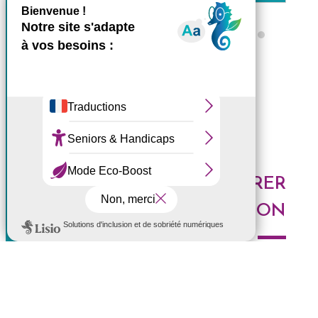
X
Masquer le bande
Ce site utilise des cookies et
Tous les ZARLOR
vous donne le contrôle sur
ceux que vous souhaitez
activer
Tout accepter
Tout refuser
DES IDÉES POUR EXPLORER
Personnaliser
LA RÉUNION
Politique de confidentialité
Voici les derniers articles du blog : Au top, à tester,
histoires de l'Ouest, portrait de Réunionnais... faites le
plein d'idées pour découvrir l'Ouest de l'île.