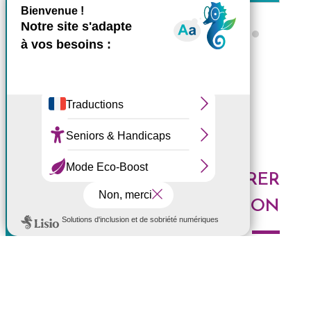
X
Masquer le bande
Ce site utilise des cookies et
Tous les ZARLOR
vous donne le contrôle sur
ceux que vous souhaitez
activer
Tout accepter
Tout refuser
DES IDÉES POUR EXPLORER
Personnaliser
LA RÉUNION
Politique de confidentialité
Voici les derniers articles du blog : Au top, à tester,
histoires de l'Ouest, portrait de Réunionnais... faites le
plein d'idées pour découvrir l'Ouest de l'île.