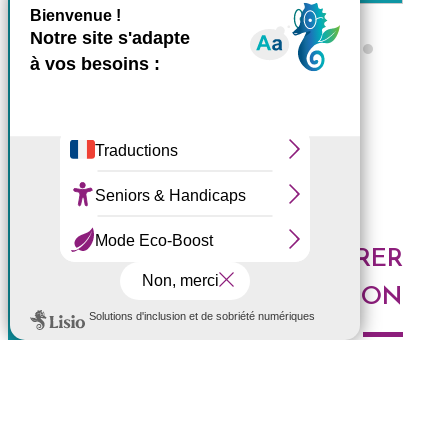
X
Masquer le bande
Ce site utilise des cookies et
Tous les ZARLOR
vous donne le contrôle sur
ceux que vous souhaitez
activer
Tout accepter
Tout refuser
DES IDÉES POUR EXPLORER
Personnaliser
LA RÉUNION
Politique de confidentialité
Voici les derniers articles du blog : Au top, à tester,
histoires de l'Ouest, portrait de Réunionnais... faites le
plein d'idées pour découvrir l'Ouest de l'île.