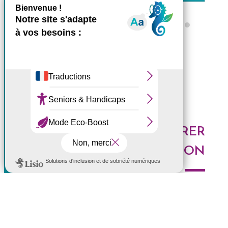
X
Masquer le bande
Ce site utilise des cookies et
Tous les ZARLOR
vous donne le contrôle sur
ceux que vous souhaitez
activer
Tout accepter
Tout refuser
DES IDÉES POUR EXPLORER
Personnaliser
LA RÉUNION
Politique de confidentialité
Voici les derniers articles du blog : Au top, à tester,
histoires de l'Ouest, portrait de Réunionnais... faites le
plein d'idées pour découvrir l'Ouest de l'île.