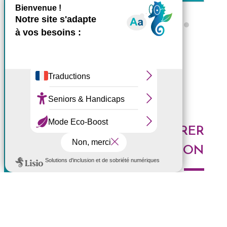
X
Masquer le bande
Ce site utilise des cookies et
Tous les ZARLOR
vous donne le contrôle sur
ceux que vous souhaitez
activer
Tout accepter
Tout refuser
DES IDÉES POUR EXPLORER
Personnaliser
LA RÉUNION
Politique de confidentialité
Voici les derniers articles du blog : Au top, à tester,
histoires de l'Ouest, portrait de Réunionnais... faites le
plein d'idées pour découvrir l'Ouest de l'île.