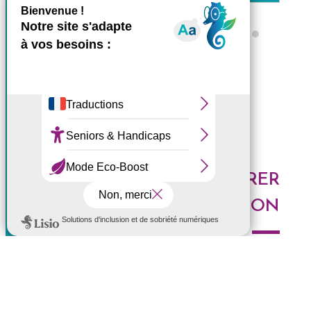
X
Masquer le bande
Ce site utilise des cookies et
Tous les ZARLOR
vous donne le contrôle sur
ceux que vous souhaitez
activer
Tout accepter
Tout refuser
DES IDÉES POUR EXPLORER
Personnaliser
LA RÉUNION
Politique de confidentialité
Voici les derniers articles du blog : Au top, à tester,
histoires de l'Ouest, portrait de Réunionnais... faites le
plein d'idées pour découvrir l'Ouest de l'île.